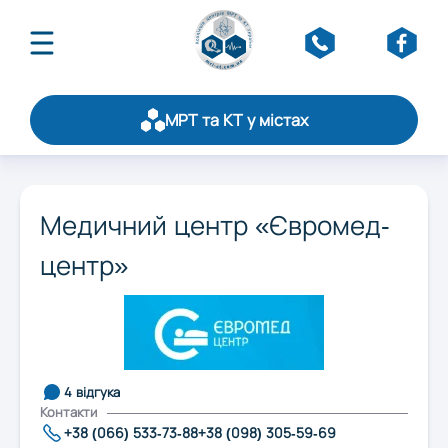
МРТ та КТ у містах
Про асоціацію
Публікації
Оберіть область:
Щорічний рейтинг
Медичний центр «Євромед-
Статистика
центр»
Вінниця
Стати партнером
Обслуговування
Контакти
Дніпро
Житомир
4 відгука
Контакти
+38 (066) 533-73-88
+38 (098) 305-59-69