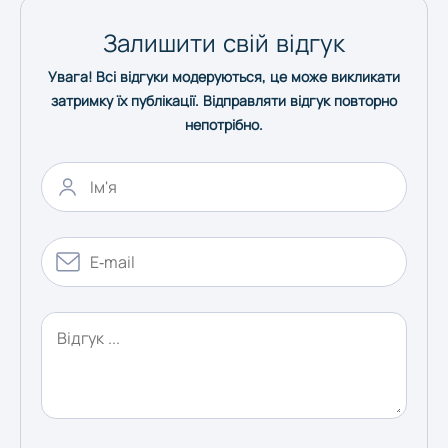
Херсон
Залишити свій відгук
Увага! Всі відгуки модеруються, це може викликати
затримку їх публікації. Відправляти відгук повторно
Хмельницький
непотрібно.
Черкаси
Чернівці
Чернігів