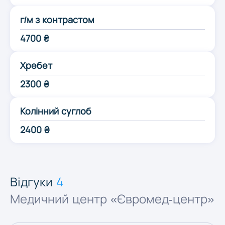
Одеса
г/м з контрастом
4700 ₴
Полтава
Хребет
Рівне
2300 ₴
Колінний суглоб
Суми
2400 ₴
Тернопіль
Ужгород
Відгуки
4
Медичний центр «Євромед-центр»
Харків