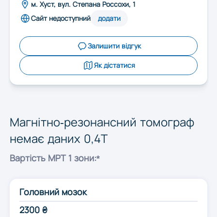
Запоріжжя
м. Хуст, вул. Степана Россохи, 1
Сайт недоступний
додати
Івано-Франківськ
Залишити відгук
Як дістатися
Київ
Кропивницький
Магнітно-резонансний томограф
Луцьк
немає даних 0,4T
Вартість МРТ 1 зони:*
Львів
Головний мозок
Миколаїв
2300 ₴