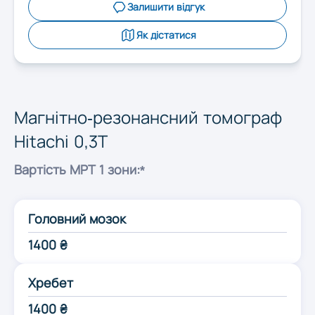
Запоріжжя
Залишити відгук
Як дістатися
Івано-Франківськ
Київ
Магнітно-резонансний томограф
Hitachi 0,3T
Кропивницький
Вартість МРТ 1 зони:*
Луцьк
Головний мозок
Львів
1400 ₴
Хребет
Миколаїв
1400 ₴