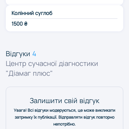
Одеса
Колінний суглоб
1500 ₴
Полтава
Рівне
Відгуки
4
Центр сучасної діагностики
Суми
"Діамаг плюс"
Тернопіль
Залишити свій відгук
Ужгород
Увага! Всі відгуки модеруються, це може викликати
затримку їх публікації. Відправляти відгук повторно
Харків
непотрібно.