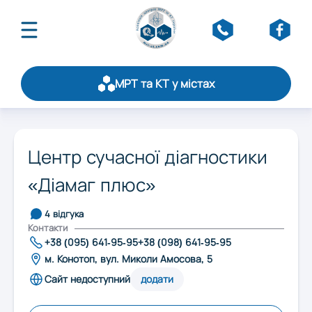
МРТ та КТ у містах
Про асоціацію
Публікації
Оберіть область:
Щорічний рейтинг
Центр сучасної діагностики
Статистика
«Діамаг плюс»
Вінниця
Стати партнером
Обслуговування
4 відгука
Контакти
Дніпро
Контакти
+38 (095) 641-95-95
+38 (098) 641-95-95
м. Конотоп, вул. Миколи Амосова, 5
Житомир
Сайт недоступний
додати