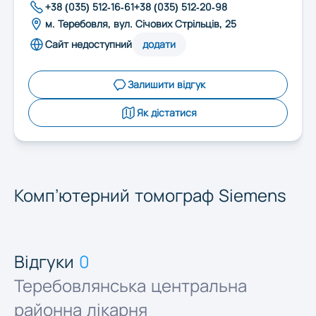
Запоріжжя
+38 (035) 512-16-61
+38 (035) 512-20-98
м. Теребовля, вул. Січових Стрільців, 25
Сайт недоступний
додати
Івано-Франківськ
Залишити відгук
Київ
Як дістатися
Кропивницький
Комп’ютерний томограф Siemens
Луцьк
Львів
Відгуки
0
Теребовлянська центральна
Миколаїв
районна лікарня