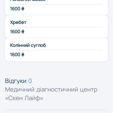
Одеса
1600 ₴
Хребет
Полтава
1600 ₴
Рівне
Колінний суглоб
1600 ₴
Суми
Тернопіль
Відгуки
0
Медичний діагностичний центр
Ужгород
«Скен Лайф»
Харків