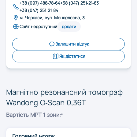
Запоріжжя
+38 (097) 488-78-64
+38 (047) 251-21-83
+38 (047) 251-21-84
м. Черкаси, вул. Менделєєва, 3
Івано-Франківськ
Сайт недоступний
додати
Київ
Залишити відгук
Як дістатися
Кропивницький
Луцьк
Магнітно-резонансний томограф
Wandong O-Scan 0,36T
Львів
Вартість МРТ 1 зони:*
Миколаїв
Головний мозок