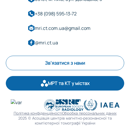
+38 (098) 595-13-72
mri.ct.com.ua@gmail.com
@mri.ct.ua
Зв’язатися з нами
МРТ та КТ у містах
Оберіть область:
Політика конфіденційності
Обробка персональних даних
2025 © Асоціація центрів магнітно-резонансної та
Вінниця
комп’ютерної томографії України