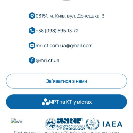
03151, м. Київ, вул. Донецька, 3
+38 (098) 595-13-72
mri.ct.com.ua@gmail.com
@mri.ct.ua
Зв’язатися з нами
МРТ та КТ у містах
Оберіть область:
Політика конфіденційності
Обробка персональних даних