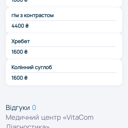
Одеса
г/м з контрастом
4400 ₴
Полтава
Хребет
Рівне
1600 ₴
Суми
Колінний суглоб
1600 ₴
Тернопіль
Ужгород
Відгуки
0
Медичний центр «VitaCom
Харків
Діагностика»