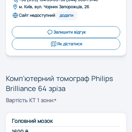
Запоріжжя
м. Київ, вул. Чорних Запорожців, 26
Сайт недоступний
додати
Івано-Франківськ
Залишити відгук
Київ
Як дістатися
Кропивницький
Комп’ютерний томограф Philips
Луцьк
Brilliance 64 зріза
Вартість КТ 1 зони:*
Львів
Миколаїв
Головний мозок
1600 ₴