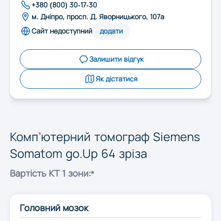
Запоріжжя
+380 (800) 30-17-30
м. Дніпро, просп. Д. Яворницького, 107а
Сайт недоступний
додати
Івано-Франківськ
Залишити відгук
Київ
Як дістатися
Кропивницький
Комп’ютерний томограф Siemens
Луцьк
Somatom go.Up 64 зріза
Львів
Вартість КТ 1 зони:*
Миколаїв
Головний мозок