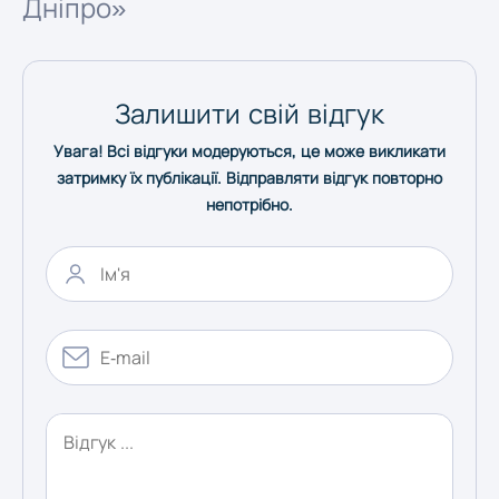
Дніпро»
Херсон
Залишити свій відгук
Хмельницький
Увага! Всі відгуки модеруються, це може викликати
затримку їх публікації. Відправляти відгук повторно
Черкаси
непотрібно.
Чернівці
Чернігів