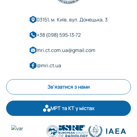
03151, м. Київ, вул. Донецька, 3
+38 (098) 595-13-72
mri.ct.com.ua@gmail.com
@mri.ct.ua
Зв’язатися з нами
МРТ та КТ у містах
Оберіть область: