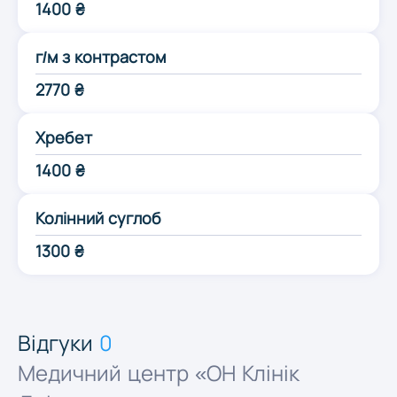
1400 ₴
Одеса
г/м з контрастом
Полтава
2770 ₴
Хребет
Рівне
1400 ₴
Суми
Колінний суглоб
1300 ₴
Тернопіль
Ужгород
Відгуки
0
Медичний центр «ОН Клінік
Харків