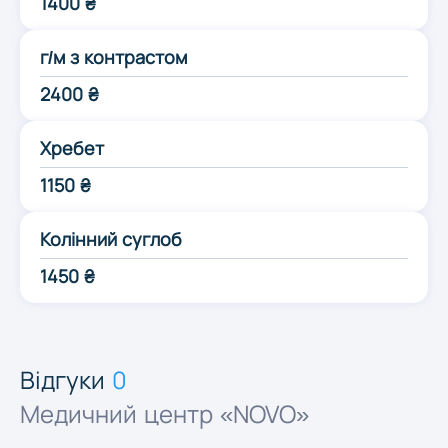
1400 ₴
Одеса
г/м з контрастом
Полтава
2400 ₴
Хребет
Рівне
1150 ₴
Суми
Колінний суглоб
1450 ₴
Тернопіль
Ужгород
Відгуки
0
Медичний центр «NOVO»
Харків