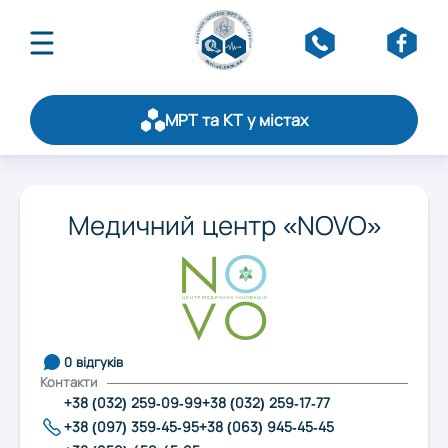
МРТ та КТ у містах
Про асоціацію
Публікації
Оберіть область:
Щорічний рейтинг
Медичний центр «NOVO»
Статистика
Вінниця
Стати партнером
Обслуговування
Контакти
Дніпро
0 відгуків
Контакти
Житомир
+38 (032) 259-09-99
+38 (032) 259-17-77
+38 (097) 359-45-95
+38 (063) 945-45-45