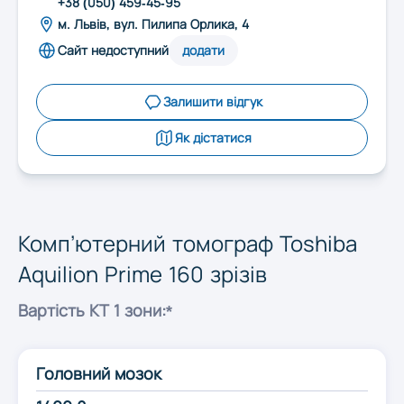
+38 (050) 459-45-95
Запоріжжя
м. Львів, вул. Пилипа Орлика, 4
Сайт недоступний
додати
Івано-Франківськ
Залишити відгук
Київ
Як дістатися
Кропивницький
Комп’ютерний томограф Toshiba
Луцьк
Aquilion Prime 160 зрізів
Львів
Вартість КТ 1 зони:*
Миколаїв
Головний мозок