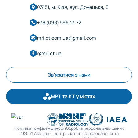
03151, м. Київ, вул. Донецька, 3
+38 (098) 595-13-72
mri.ct.com.ua@gmail.com
@mri.ct.ua
Зв’язатися з нами
МРТ та КТ у містах
Оберіть область:
Політика конфіденційності
Обробка персональних даних
2025 © Асоціація центрів магнітно-резонансної та