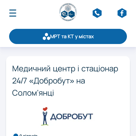
МРТ та КТ у містах
Про асоціацію
Публікації
Оберіть область:
Щорічний рейтинг
Медичний центр і стаціонар
Статистика
24/7 «Добробут» на
Вінниця
Стати партнером
Обслуговування
Солом'янці
Контакти
Дніпро
Житомир
0 відгуків