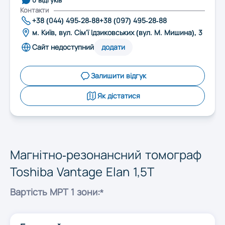
Запоріжжя
Контакти
+38 (044) 495-28-88
+38 (097) 495-28-88
м. Київ, вул. Сім'ї Ідзиковських (вул. М. Мишина), 3
Івано-Франківськ
Сайт недоступний
додати
Київ
Залишити відгук
Як дістатися
Кропивницький
Луцьк
Магнітно-резонансний томограф
Toshiba Vantage Elan 1,5T
Львів
Вартість МРТ 1 зони:*
Миколаїв