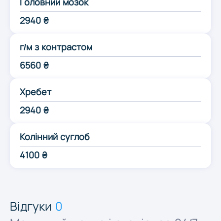
Головний мозок
Одеса
2940 ₴
Полтава
г/м з контрастом
6560 ₴
Рівне
Хребет
Суми
2940 ₴
Колінний суглоб
Тернопіль
4100 ₴
Ужгород
Відгуки
0
Харків