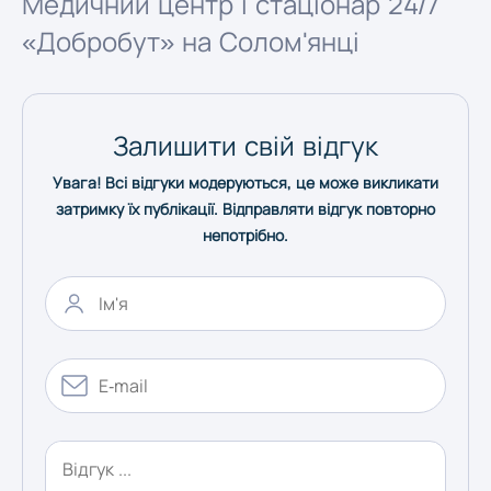
Медичний центр і стаціонар 24/7
«Добробут» на Солом'янці
Херсон
Хмельницький
Залишити свій відгук
Увага! Всі відгуки модеруються, це може викликати
Черкаси
затримку їх публікації. Відправляти відгук повторно
непотрібно.
Чернівці
Чернігів