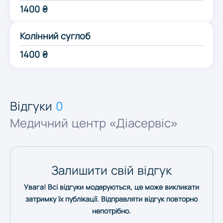
1400 ₴
Одеса
Колінний суглоб
Полтава
1400 ₴
Рівне
Відгуки
0
Суми
Медичний центр «Діасервіс»
Тернопіль
Залишити свій відгук
Ужгород
Увага! Всі відгуки модеруються, це може викликати
затримку їх публікації. Відправляти відгук повторно
Харків
непотрібно.