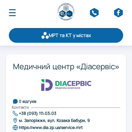
МРТ та КТ у містах
Про асоціацію
Публікації
Оберіть область:
Щорічний рейтинг
Медичний центр «Діасервіс»
Статистика
Вінниця
Стати партнером
Обслуговування
Контакти
Дніпро
0 відгуків
Контакти
+38 (093) 111-03-03
Житомир
м. Запоріжжя, вул. Козака Бабури, 9
https://www.dia.zp.ua/service-mrt