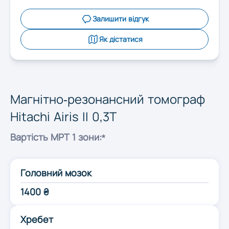
Запоріжжя
Залишити відгук
Івано-Франківськ
Як дістатися
Київ
Магнітно-резонансний томограф
Кропивницький
Hitachi Airis II 0,3T
Вартість МРТ 1 зони:*
Луцьк
Головний мозок
Львів
1400 ₴
Миколаїв
Хребет