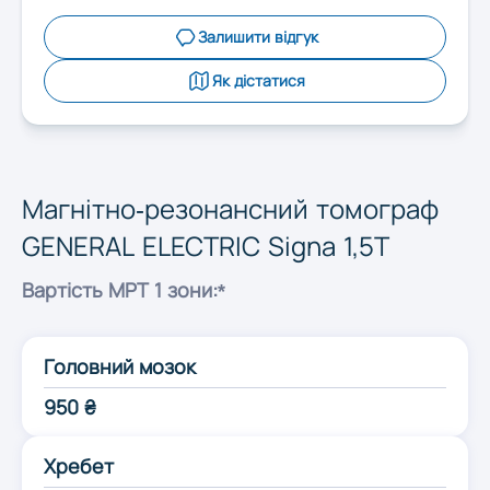
Запоріжжя
Залишити відгук
Івано-Франківськ
Як дістатися
Київ
Магнітно-резонансний томограф
Кропивницький
GENERAL ELECTRIC Signa 1,5T
Вартість МРТ 1 зони:*
Луцьк
Головний мозок
Львів
950 ₴
Миколаїв
Хребет