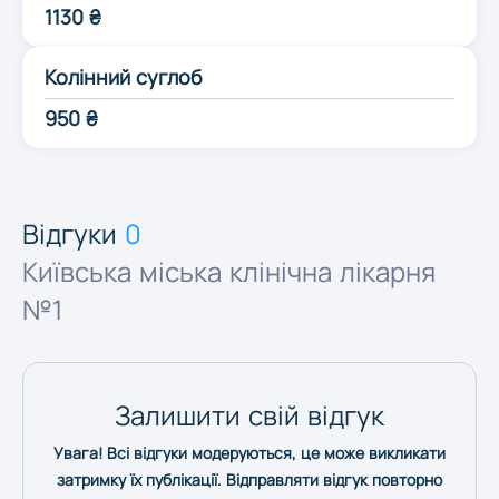
1130 ₴
Одеса
Колінний суглоб
Полтава
950 ₴
Рівне
Відгуки
0
Суми
Київська міська клінічна лікарня
№1
Тернопіль
Ужгород
Залишити свій відгук
Увага! Всі відгуки модеруються, це може викликати
Харків
затримку їх публікації. Відправляти відгук повторно