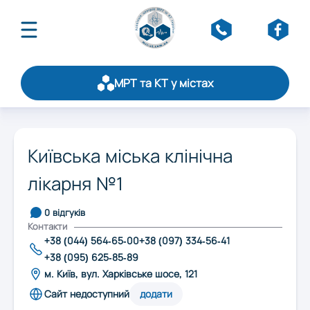
МРТ та КТ у містах
Про асоціацію
Публікації
Оберіть область:
Щорічний рейтинг
Київська міська клінічна
Статистика
лікарня №1
Вінниця
Стати партнером
Обслуговування
0 відгуків
Контакти
Дніпро
Контакти
+38 (044) 564-65-00
+38 (097) 334-56-41
+38 (095) 625-85-89
Житомир
м. Київ, вул. Харківське шосе, 121
Сайт недоступний
додати