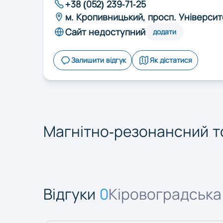
Рівне
+38 (052) 239-71-25
м. Кропивницький, просп. Університ
Сайт недоступний
додати
Харків
Залишити відгук
Як дістатися
Чернівці
Магнітно-резонансний то
Відгуки
0
Кіровоградська 