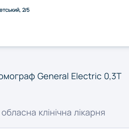
Суми
Тернопі
етський, 2/5
Херсон
Хмельн
Чернігів
мограф General Electriс 0,3T
обласна клінічна лікарня