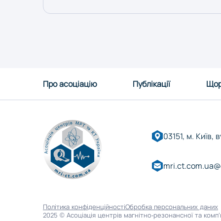
Про асоціацію
Публікації
Щор
03151, м. Київ, 
mri.ct.com.ua@
Оберіть область:
Політика конфіденційності
Обробка персональних даних
Вінниця
2025 © Асоціація центрів магнітно-резонансної та комп’