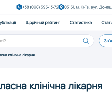
+38 (098) 595-13-72
03151, м. Київ, вул. Донец
ублікації
Щорічний рейтинг
Статистика
Стат
Зв’
сна клінічна лікарня
Дніпро
Житоми
ківськ
Київ
Кропив
ласна клінічна лікарня
Миколаїв
Одеса