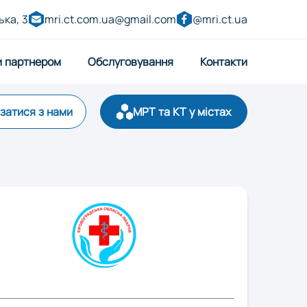
ька, 3
mri.ct.com.ua@gmail.com
@mri.ct.ua
и партнером
Обслуговування
Контакти
язатися з нами
МРТ та КТ у містах
р
Запоріжжя
ницький
Луцьк
Полтава