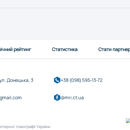
ічний рейтинг
Статистика
Стати партне
вул. Донецька, 3
+38 (098) 595-13-72
gmail.com
@mri.ct.ua
Дніпро
Житоми
ютерної томографії України