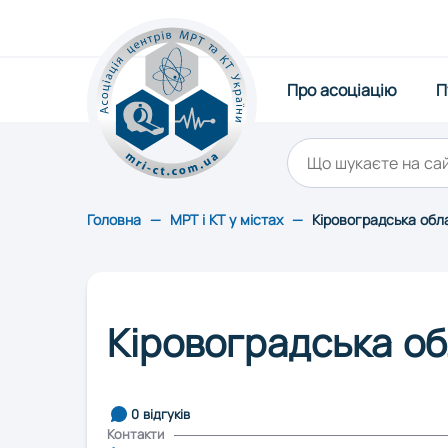
Про асоціацію
Про асоціацію
П
Публікації
Щорічний рейтинг
Статистика
Стати партнером
Обслуговування
Головна
—
МРТ і КТ у містах
—
Кіровоградська обла
Контакти
Оберіть область:
Вінниця
Івано-Фран
Кіровоградська об
Львів
0 відгуків
Контакти