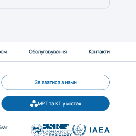
ром
Обслуговування
Контакти
Зв’язатися з нами
МРТ та КТ у містах
р
Запоріжжя