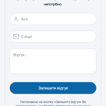
непотрібно.
Одеса
Полтава
Рівне
Суми
Тернопіль
Ужгород
Залишити відгук
Харків
Натискаючи на кнопку «Залишити відгук» Ви
погоджуєтесь на
обробку персональних даних
та