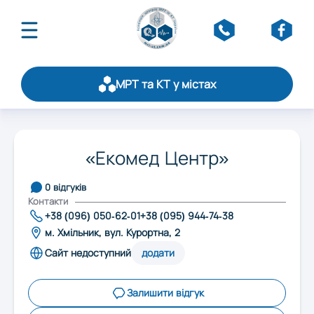
МРТ та КТ у містах
Про асоціацію
Публікації
Оберіть область:
Щорічний рейтинг
«Екомед Центр»
Статистика
Вінниця
Стати партнером
0 відгуків
Обслуговування
Контакти
+38 (096) 050-62-01
+38 (095) 944-74-38
Контакти
Дніпро
м. Хмільник, вул. Курортна, 2
Сайт недоступний
додати
Житомир
Залишити відгук