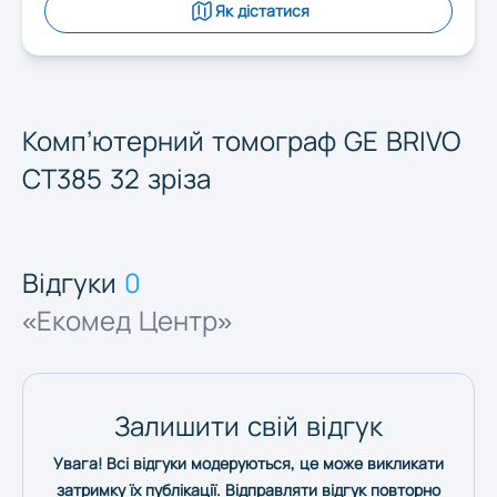
Запоріжжя
Як дістатися
Івано-Франківськ
Комп’ютерний томограф GE BRIVO
Київ
СТ385 32 зріза
Кропивницький
Відгуки
0
Луцьк
«Екомед Центр»
Львів
Залишити свій відгук
Миколаїв
Увага! Всі відгуки модеруються, це може викликати
затримку їх публікації. Відправляти відгук повторно