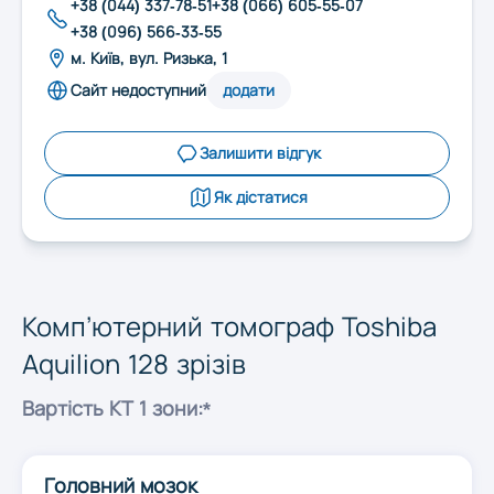
+38 (044) 337-78-51
+38 (066) 605-55-07
Запоріжжя
+38 (096) 566-33-55
м. Київ, вул. Ризька, 1
Івано-Франківськ
Сайт недоступний
додати
Залишити відгук
Київ
Як дістатися
Кропивницький
Луцьк
Комп’ютерний томограф Toshiba
Aquilion 128 зрізів
Львів
Вартість КТ 1 зони:*
Миколаїв
Головний мозок