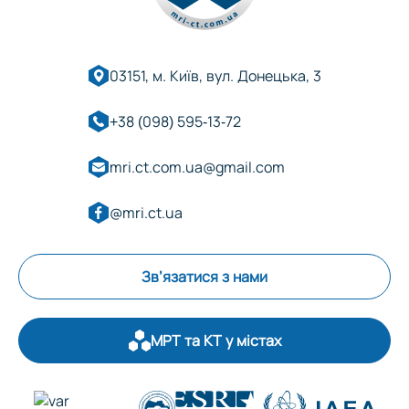
03151, м. Київ, вул. Донецька, 3
+38 (098) 595-13-72
mri.ct.com.ua@gmail.com
@mri.ct.ua
Зв’язатися з нами
МРТ та КТ у містах