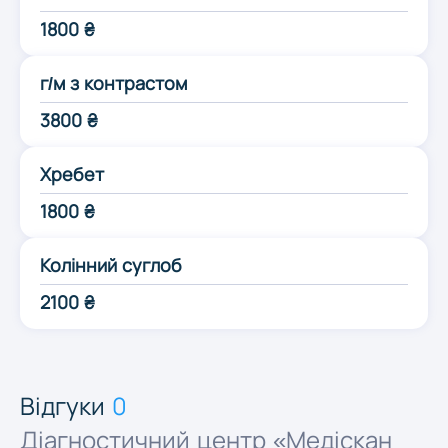
Одеса
1800 ₴
г/м з контрастом
Полтава
3800 ₴
Рівне
Хребет
1800 ₴
Суми
Колінний суглоб
Тернопіль
2100 ₴
Ужгород
Відгуки
0
Харків
Діагностичний центр «Медіскан