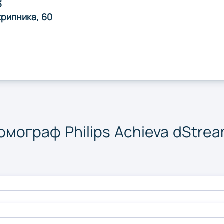
Суми
Тернопі
3
крипника, 60
Херсон
Хмельн
Чернігів
мограф Philips Achieva dStrea