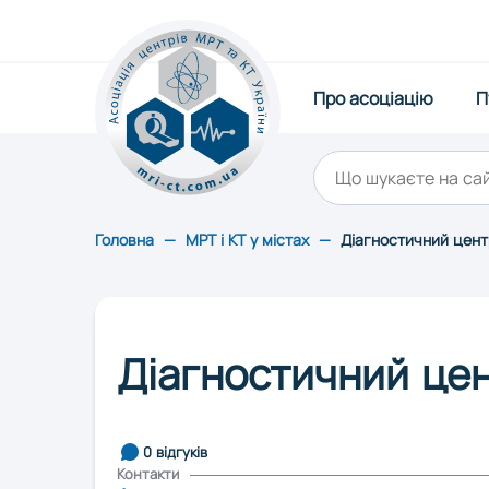
Про асоціацію
Про асоціацію
П
Публікації
Щорічний рейтинг
Статистика
Стати партнером
Обслуговування
Головна
—
МРТ і КТ у містах
—
Діагностичний цент
Контакти
Оберіть область:
Вінниця
Івано-Фран
Діагностичний це
Львів
0 відгуків
Контакти