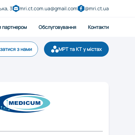
ька, 3
mri.ct.com.ua@gmail.com
@mri.ct.ua
и партнером
Обслуговування
Контакти
язатися з нами
МРТ та КТ у містах
р
Запоріжжя
ницький
Луцьк
Полтава