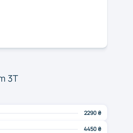
ль
Ужгород
ицький
Черкаси
m 3T
2290 ₴
4450 ₴