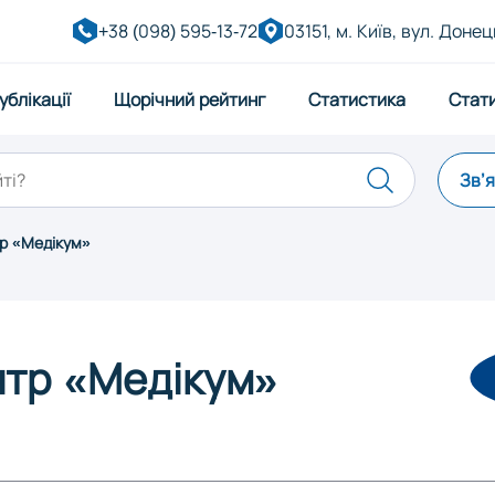
+38 (098) 595-13-72
03151, м. Київ, вул. Донец
ублікації
Щорічний рейтинг
Статистика
Стат
Зв’
р «Медікум»
Дніпро
Житоми
ківськ
Київ
Кропив
нтр «Медікум»
Миколаїв
Одеса