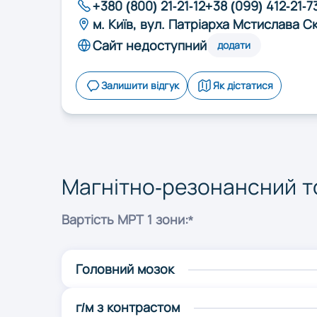
Рівне
+380 (800) 21-21-12
+38 (099) 412-21-7
м. Київ, вул. Патріарха Мстислава С
Сайт недоступний
додати
Харків
Залишити відгук
Як дістатися
Чернівці
Магнітно-резонансний то
Вартість МРТ 1 зони:*
Головний мозок
г/м з контрастом