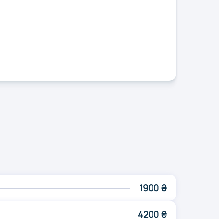
ль
Ужгород
ицький
Черкаси
1900 ₴
4200 ₴