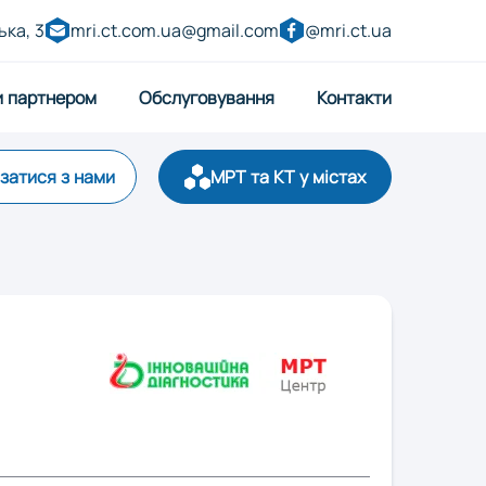
ька, 3
mri.ct.com.ua@gmail.com
@mri.ct.ua
и партнером
Обслуговування
Контакти
язатися з нами
МРТ та КТ у містах
р
Запоріжжя
ницький
Луцьк
Полтава