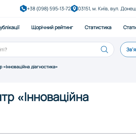
+38 (098) 595-13-72
03151, м. Київ, вул. Донец
ублікації
Щорічний рейтинг
Статистика
Стат
Зв’
 «Інноваційна діагностика»
Дніпро
Житоми
тр «Інноваційна
ківськ
Київ
Кропив
Миколаїв
Одеса