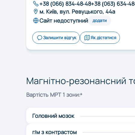
Рівне
+38 (066) 834-48-48
+38 (063) 634-48
м. Київ, вул. Ревуцького, 44a
Харків
Сайт недоступний
додати
Залишити відгук
Як дістатися
Чернівці
Магнітно-резонансний т
Вартість МРТ 1 зони:*
Головний мозок
г/м з контрастом