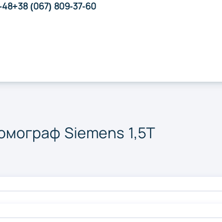
Суми
Тернопі
-48
+38 (067) 809-37-60
Херсон
Хмельн
Чернігів
омограф Siemens 1,5T