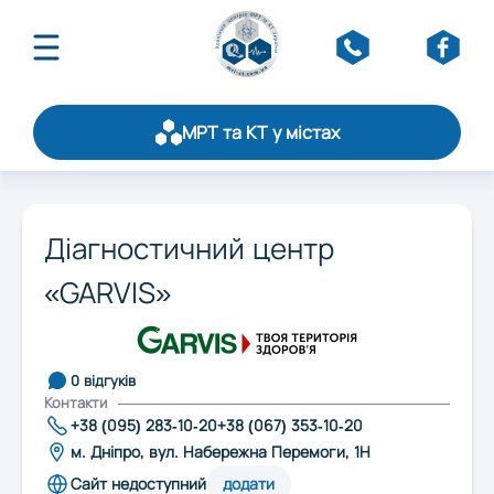
МРТ та КТ у містах
Про асоціацію
Публікації
Оберіть область:
Щорічний рейтинг
Діагностичний центр
Статистика
«GARVIS»
Вінниця
Стати партнером
Обслуговування
Контакти
Дніпро
0 відгуків
Контакти
+38 (095) 283-10-20
+38 (067) 353-10-20
Житомир
м. Дніпро, вул. Набережна Перемоги, 1Н
Сайт недоступний
додати