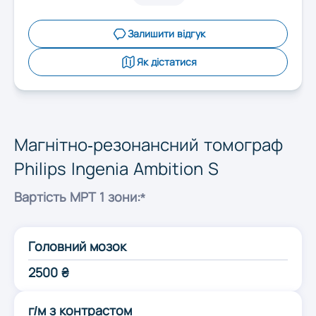
Запоріжжя
Залишити відгук
Івано-Франківськ
Як дістатися
Київ
Магнітно-резонансний томограф
Кропивницький
Philips Ingenia Ambition S
Луцьк
Вартість МРТ 1 зони:*
Львів
Головний мозок
2500 ₴
Миколаїв
г/м з контрастом