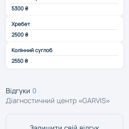
Одеса
5300 ₴
Хребет
Полтава
2500 ₴
Рівне
Колінний суглоб
2550 ₴
Суми
Тернопіль
Відгуки
0
Діагностичний центр «GARVIS»
Ужгород
Харків
Залишити свій відгук