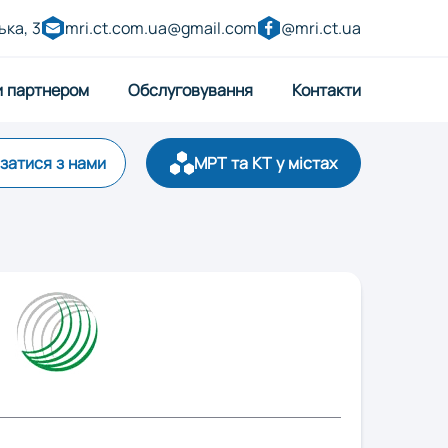
ька, 3
mri.ct.com.ua@gmail.com
@mri.ct.ua
и партнером
Обслуговування
Контакти
язатися з нами
МРТ та КТ у містах
р
Запоріжжя
ницький
Луцьк
Полтава