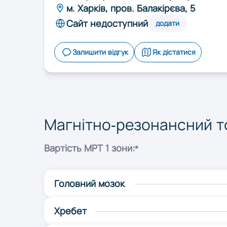
Рівне
м. Харків, пров. Балакірєва, 5
Сайт недоступний
додати
Харків
Залишити відгук
Як дістатися
Чернівці
Магнітно-резонансний то
Вартість МРТ 1 зони:*
Головний мозок
Хребет