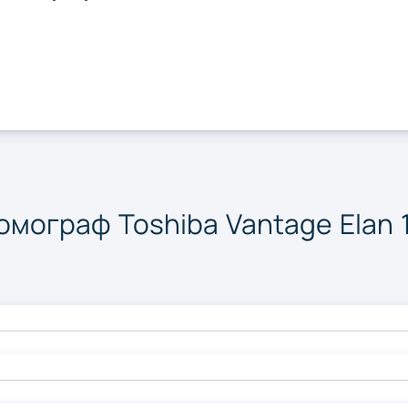
Суми
Тернопі
Херсон
Хмельн
Чернігів
мограф Toshiba Vantage Elan 1