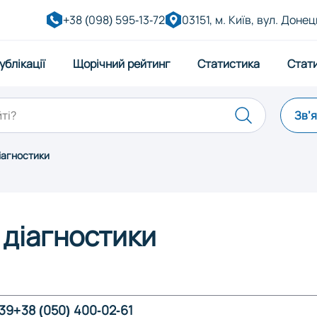
+38 (098) 595-13-72
03151, м. Київ, вул. Донец
ублікації
Щорічний рейтинг
Статистика
Стат
Зв’
іагностики
Дніпро
Житоми
ківськ
Київ
Кропив
 діагностики
Миколаїв
Одеса
-39
+38 (050) 400-02-61