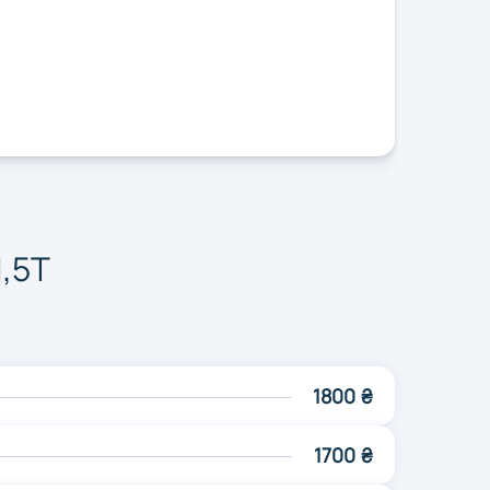
ль
Ужгород
ицький
Черкаси
,5T
1800 ₴
1700 ₴