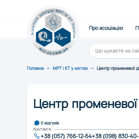
Про асоціацію
Про асоціацію
П
Публікації
Щорічний рейтинг
Статистика
Стати партнером
Обслуговування
Головна
—
МРТ і КТ у містах
—
Центр променевої д
Контакти
Оберіть область:
Вінниця
Івано-Фран
Центр променевої
Львів
0 відгуків
Контакти
+38 (057) 766-12-64
+38 (098) 830-40