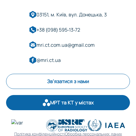
03151, м. Київ, вул. Донецька, 3
+38 (098) 595-13-72
mri.ct.com.ua@gmail.com
@mri.ct.ua
Зв’язатися з нами
МРТ та КТ у містах
Оберіть область:
Політика конфіденційності
Обробка персональних даних