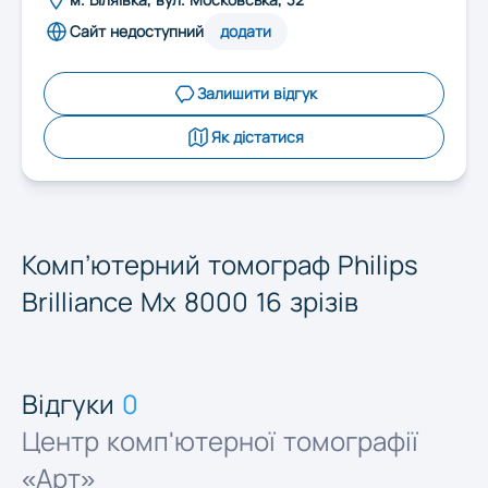
Запоріжжя
Сайт недоступний
додати
Івано-Франківськ
Залишити відгук
Як дістатися
Київ
Кропивницький
Комп’ютерний томограф Philips
Brilliance Mx 8000 16 зрізів
Луцьк
Львів
Відгуки
0
Центр комп'ютерної томографії
Миколаїв
«Арт»