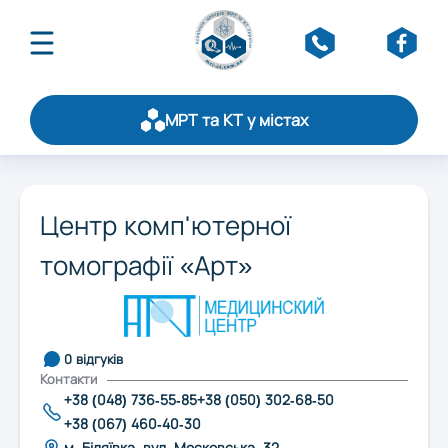
МРТ та КТ у містах
Про асоціацію
Публікації
Оберіть область:
Щорічний рейтинг
Центр комп'ютерної
Статистика
томографії «Арт»
Вінниця
Стати партнером
Обслуговування
Контакти
Дніпро
0 відгуків
Контакти
Житомир
+38 (048) 736-55-85
+38 (050) 302-68-50
+38 (067) 460-40-30
м. Біляївка, вул. Московська, 32