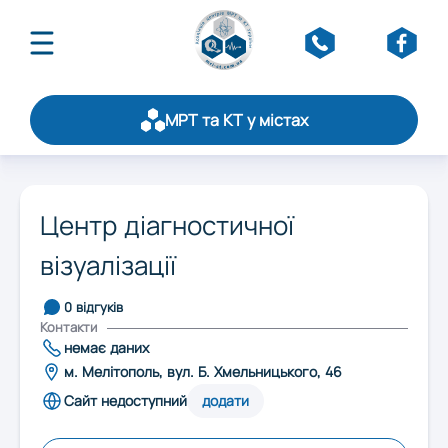
МРТ та КТ у містах
Про асоціацію
Публікації
Оберіть область:
Щорічний рейтинг
Центр діагностичної
Статистика
візуалізації
Вінниця
Стати партнером
Обслуговування
0 відгуків
Контакти
Дніпро
Контакти
немає даних
м. Мелітополь, вул. Б. Хмельницького, 46
Житомир
Сайт недоступний
додати