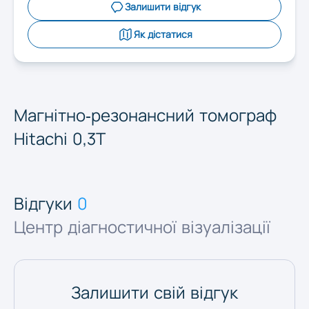
Запоріжжя
Залишити відгук
Як дістатися
Івано-Франківськ
Київ
Магнітно-резонансний томограф
Hitachi 0,3T
Кропивницький
Луцьк
Відгуки
0
Центр діагностичної візуалізації
Львів
Миколаїв
Залишити свій відгук