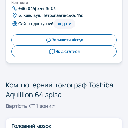
Запоріжжя
Контакти
+38 (044) 344-15-04
м. Київ, вул. Петропавлівська, 14д
Івано-Франківськ
Сайт недоступний
додати
Київ
Залишити відгук
Як дістатися
Кропивницький
Луцьк
Комп’ютерний томограф Toshiba
Aquillion 64 зріза
Львів
Вартість КТ 1 зони:*
Миколаїв
Головний мозок