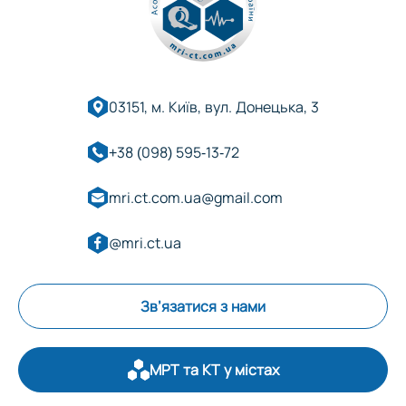
03151, м. Київ, вул. Донецька, 3
+38 (098) 595-13-72
mri.ct.com.ua@gmail.com
@mri.ct.ua
Зв’язатися з нами
МРТ та КТ у містах