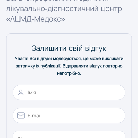
лікувально-діагностичний центр
Херсон
«АЦМД-Медокс»
Хмельницький
Залишити свій відгук
Черкаси
Увага! Всі відгуки модеруються, це може викликати
затримку їх публікації. Відправляти відгук повторно
Чернівці
непотрібно.
Чернігів