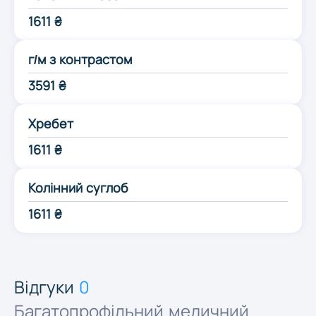
Одеса
1611 ₴
г/м з контрастом
Полтава
3591 ₴
Рівне
Хребет
1611 ₴
Суми
Колінний суглоб
Тернопіль
1611 ₴
Ужгород
Відгуки
0
Харків
Багатопрофільний медичний